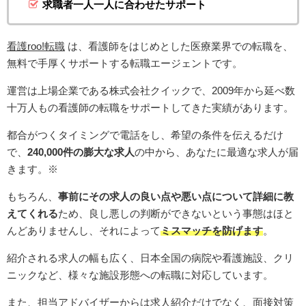
求職者一人一人に合わせたサポート
看護roo!転職
は、看護師をはじめとした医療業界での転職を、
無料で手厚くサポートする転職エージェントです。
運営は上場企業である株式会社クイックで、2009年から延べ数
十万人もの看護師の転職をサポートしてきた実績があります。
都合がつくタイミングで電話をし、希望の条件を伝えるだけ
で、
240,000件の膨大な求人
の中から、あなたに最適な求人が届
きます。※
もちろん、
事前にその求人の良い点や悪い点について詳細に教
えてくれる
ため、良し悪しの判断ができないという事態はほと
んどありませんし、それによって
ミスマッチを防げます
。
紹介される求人の幅も広く、日本全国の病院や看護施設、クリ
ニックなど、様々な施設形態への転職に対応しています。
また、担当アドバイザーからは求人紹介だけでなく、面接対策