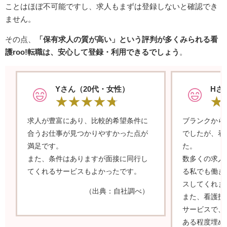
ことはほぼ不可能ですし、求人もまずは登録しないと確認でき
ません。
その点、
「保有求人の質が高い」という評判が多くみられる看
護roo!転職は、安心して登録・利用できるでしょう
。
Yさん（20代・女性）
Hさ
求人が豊富にあり、比較的希望条件に
ブランクから
合うお仕事が見つかりやすかった点が
でしたが、看
満足です。
た。
また、条件はありますが面接に同行し
数多くの求人
てくれるサービスもよかったです。
る私でも働き
スしてくれま
（出典：自社調べ）
また、看護技
サービスで、
ある程度埋め