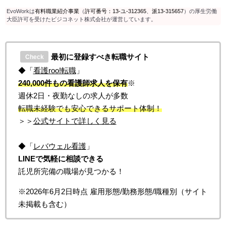
EvoWorkは
有料職業紹介事業
（
許可番号：13-ユ-312365
、
派13-315657
）の厚生労働
大臣許可を受けたビジコネット株式会社が運営しています。
最初に登録すべき転職サイト
Check
◆「
看護roo!転職
」
240,000件もの看護師求人を保有
※
週休2日・夜勤なしの求人が多数
転職未経験でも安心できるサポート体制！
＞＞
公式サイトで詳しく見る
◆「
レバウェル看護
」
LINEで気軽に相談できる
託児所完備の職場が見つかる！
※2026年6月2日時点 雇用形態/勤務形態/職種別（サイト
未掲載も含む）