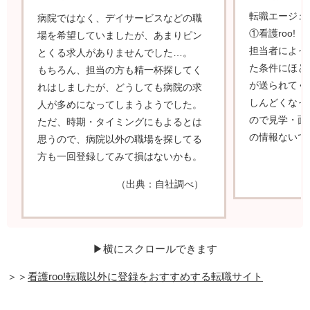
転職エージェ
病院ではなく、デイサービスなどの職
①看護roo!
場を希望していましたが、あまりピン
担当者によっ
とくる求人がありませんでした…。
た条件にほと
もちろん、担当の方も精一杯探してく
が送られてく
れはしましたが、どうしても病院の求
しんどくなっ
人が多めになってしまうようでした。
ので見学・面
ただ、時期・タイミングにもよるとは
の情報ないで
思うので、病院以外の職場を探してる
方も一回登録してみて損はないかも。
（出典：自社調べ）
▶横にスクロールできます
＞＞
看護roo!転職以外に登録をおすすめする転職サイト