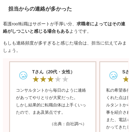
担当からの連絡が多かった
看護roo!転職はサポートが手厚い分、
求職者によってはその連
絡がしつこいと感じる場合もある
ようです。
もしも連絡頻度が多すぎると感じた場合は、担当に伝えてみま
しょう。
Tさん（20代・女性）
Sさ
コンサルタントから毎日のように連絡
私の希望条件
があってやりとりが大変だった。
くれた点は良
しかし結果的に転職自体は上手くいっ
ルタントから
たので、まあ及第点です。
事を紹介され
また、電話も
（出典：自社調べ）
かってきたし