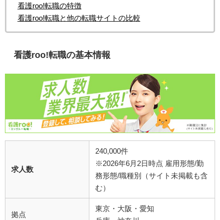
看護roo!転職の特徴
看護roo!転職と他の転職サイトの比較
看護roo!転職の基本情報
240,000件
※2026年6月2日時点 雇用形態/勤
求人数
務形態/職種別（サイト未掲載も含
む）
東京・大阪・愛知
拠点