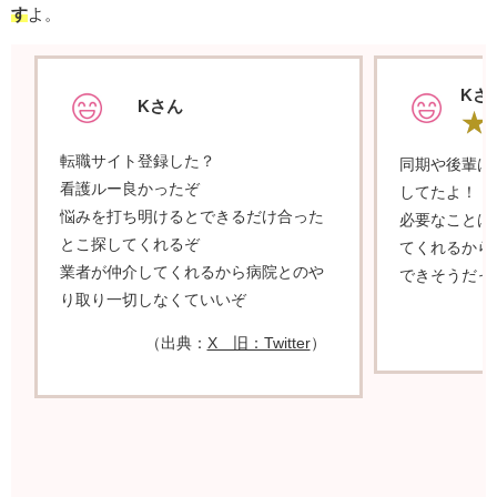
す
よ。
Kさ
Kさん
転職サイト登録した？
同期や後輩は
看護ルー良かったぞ
してたよ！
悩みを打ち明けるとできるだけ合った
必要なことは
とこ探してくれるぞ
てくれるから
業者が仲介してくれるから病院とのや
できそうだっ
り取り一切しなくていいぞ
（出典：
X 旧：Twitter
）