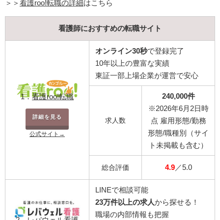
＞＞
看護roo!転職の詳細
はこちら
看護師におすすめの転職サイト
オンライン30秒
で登録完了
10年以上の豊富な実績
東証一部上場企業が運営で安心
240,000件
1．
看護roo!転職
※2026年6月2日時
詳細を見る
求人数
点 雇用形態/勤務
形態/職種別（サイ
公式サイト→
ト未掲載も含む）
4.9
／5.0
総合評価
LINEで相談可能
23万件以上の求人
から探せる！
職場の内部情報も把握
2．
レバウェル看護