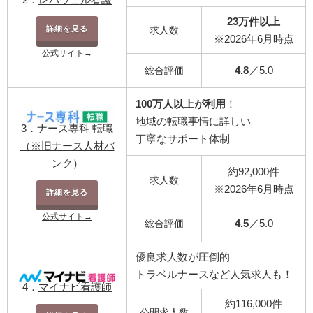
23万件以上
詳細を見る
求人数
※2026年6月時点
公式サイト→
4.8
／5.0
総合評価
100万人以上が利用
！
地域の転職事情に詳しい
3．
ナース専科 転職
丁寧なサポート体制
（※旧ナース人材バ
ンク）
約92,000件
求人数
※2026年6月時点
詳細を見る
公式サイト→
4.5
／5.0
総合評価
優良求人数が圧倒的
トラベルナースなど人気求人も！
4．
マイナビ看護師
約116,000件
公開求人数