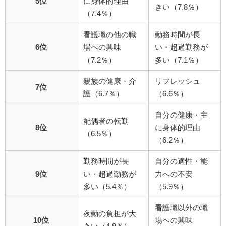
5位
に身体的理由
きい（7.8％）
（7.4％）
看護職の他の職
勤務時間が長
6位
場への興味
い・超過勤務が
（7.2％）
多い（7.1％）
親族の健康・介
リフレッシュ
7位
護（6.7％）
（6.6％）
自分の健康・主
配偶者の転勤
8位
に身体的理由
（6.5％）
（6.2％）
勤務時間が長
自分の適性・能
9位
い・超過勤務が
力への不安
多い（5.4％）
（5.9％）
看護職以外の職
夜勤の負担が大
10位
場への興味