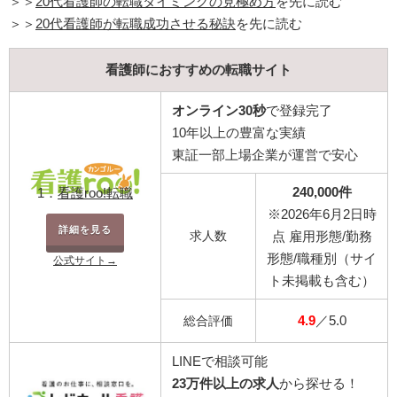
＞＞
20代看護師の転職タイミングの見極め方
を先に読む
＞＞
20代看護師が転職成功させる秘訣
を先に読む
看護師におすすめの転職サイト
オンライン30秒
で登録完了
10年以上の豊富な実績
東証一部上場企業が運営で安心
240,000件
1．
看護roo!転職
※2026年6月2日時
詳細を見る
求人数
点 雇用形態/勤務
形態/職種別（サイ
公式サイト→
ト未掲載も含む）
4.9
／5.0
総合評価
LINEで相談可能
23万件以上の求人
から探せる！