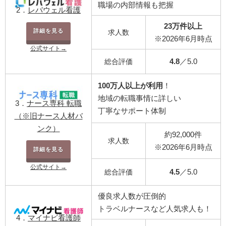
職場の内部情報も把握
2．
レバウェル看護
23万件以上
詳細を見る
求人数
※2026年6月時点
公式サイト→
4.8
／5.0
総合評価
100万人以上が利用
！
地域の転職事情に詳しい
3．
ナース専科 転職
丁寧なサポート体制
（※旧ナース人材バ
ンク）
約92,000件
求人数
※2026年6月時点
詳細を見る
公式サイト→
4.5
／5.0
総合評価
優良求人数が圧倒的
トラベルナースなど人気求人も！
4．
マイナビ看護師