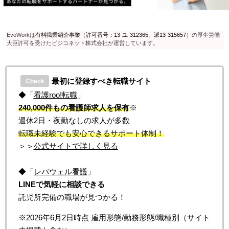
EvoWorkは
有料職業紹介事業
（
許可番号：13-ユ-312365
、
派13-315657
）の厚生労働
大臣許可を受けたビジコネット株式会社が運営しています。
最初に登録すべき転職サイト
Check
◆「
看護roo!転職
」
240,000件もの看護師求人を保有
※
週休2日・夜勤なしの求人が多数
転職未経験でも安心できるサポート体制！
＞＞
公式サイトで詳しく見る
◆「
レバウェル看護
」
LINEで気軽に相談できる
託児所完備の職場が見つかる！
※2026年6月2日時点 雇用形態/勤務形態/職種別（サイト