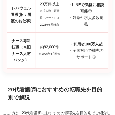
23万件以上
・
LINEで気軽に相談
レバウェル
※求人数（正社
可能
◎
看護(旧：看
・好条件求人多数掲
員・パート）は
護のお仕事)
載
2026年6月時点
ナース専科
・利用者
100万人超
約92,000件
転職（※旧
・全国対応で補充の
ナース人材
※2026年6月時点
サポート◎
バンク）
20代看護師におすすめの転職先を目的
別で解説
ここでは、20代看護師におすすめの転職先を目的別でご紹介し